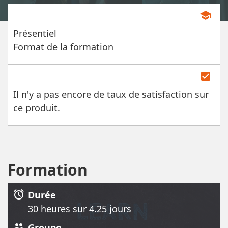
school
Présentiel
Format de la formation
check_box
Il n'y a pas encore de taux de satisfaction sur
ce produit.
Formation
alarm
Durée
30 heure
s
sur 4.25 jour
s
group
Groupe