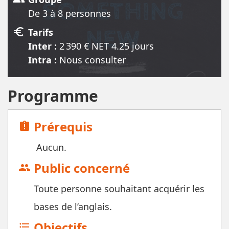
De 3 à 8 personnes
euro
Tarifs
Inter :
2 390
€ NET
4.25 jour
s
Intra :
Nous consulter
Programme
Prérequis
assignment_late
Aucun.
Public concerné
group
Toute personne souhaitant acquérir les
bases de l’anglais.
Objectifs
format_list_bulleted