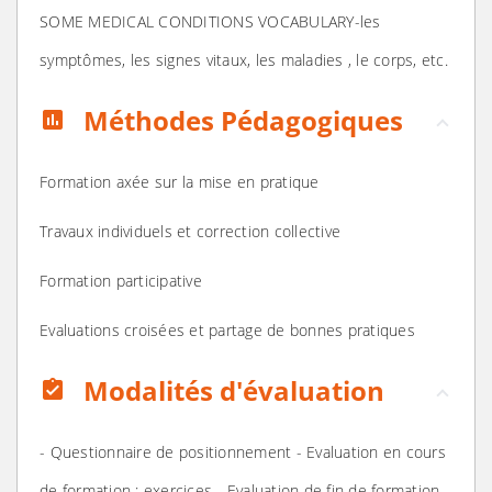
SOME MEDICAL CONDITIONS VOCABULARY-les
symptômes, les signes vitaux, les maladies , le corps, etc.
Méthodes Pédagogiques
assessment
Formation axée sur la mise en pratique
Travaux individuels et correction collective
Formation participative
Evaluations croisées et partage de bonnes pratiques
Modalités d'évaluation
assignment_turned_in
- Questionnaire de positionnement - Evaluation en cours
de formation : exercices - Evaluation de fin de formation