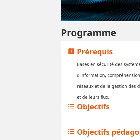
Programme
Prérequis
assignment_late
Bases en sécurité des systèm
d’information, compréhension
réseaux et de la gestion des
et de leurs flux.
Objectifs
format_list_bulleted
Objectifs pédag
format_list_bulleted