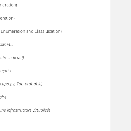
meration)
ration)
Enumeration and Classiication)
ase)...
tre indicatif)
reprise
 cupp.py, Top probable)
aire
ne infrastructure virtualisée