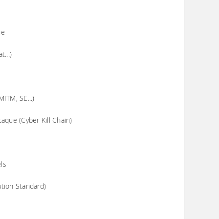
ue
...)
ITM, SE...)
aque (Cyber Kill Chain)
els
ution Standard)