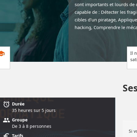
sont importants et lourds de 
capable de : Détecter les frag
cibles d'un piratage, Appliqu
hacking, Comprendre le méca
chool
Il 
sat
Se
alarm
Durée
35 heure
s
sur 5 jour
s
group
Groupe
De 3 à 8 personnes
Si 
euro
Tarifs