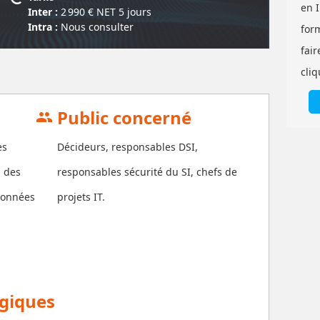
en 
Inter :
2 990
€ NET
5 jour
s
Intra :
Nous consulter
for
fair
cliq
Public concerné
group
es
Décideurs, responsables DSI,
 des
responsables sécurité du SI, chefs de
 données
projets IT.
ogiques