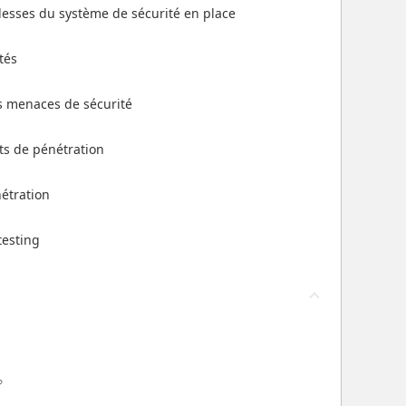
iblesses du système de sécurité en place
ités
s menaces de sécurité
sts de pénétration
nétration
testing
?