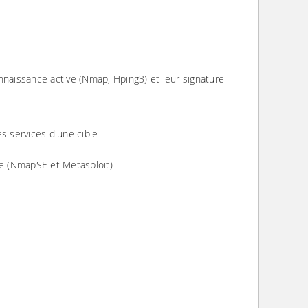
nnaissance active (Nmap, Hping3) et leur signature
s services d'une cible
se (NmapSE et Metasploit)