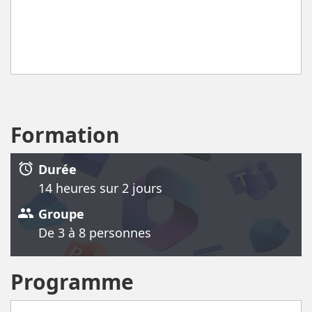
Formation
alarm
Durée
14 heure
s
sur 2 jour
s
group
Groupe
De 3 à 8 personnes
Programme