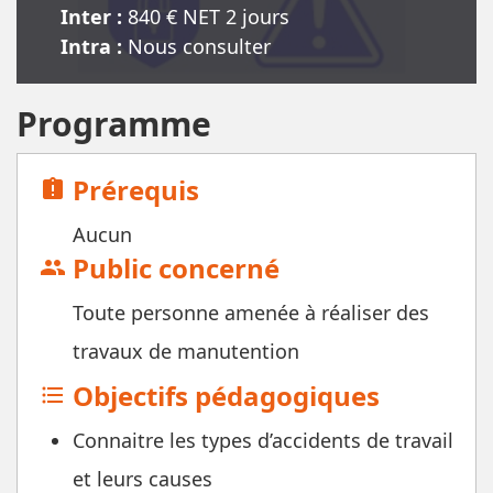
Inter :
840
€ NET
2 jour
s
Intra :
Nous consulter
Programme
Prérequis
assignment_late
Aucun
Public concerné
group
Toute personne amenée à réaliser des
travaux de manutention
Objectifs pédagogiques
format_list_bulleted
Connaitre les types d’accidents de travail
et leurs causes