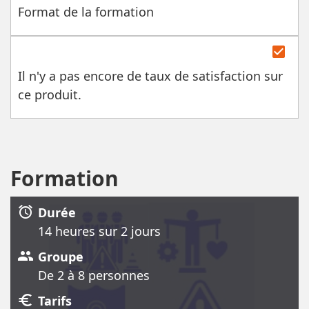
Format de la formation
check_box
Il n'y a pas encore de taux de satisfaction sur
ce produit.
Formation
alarm
Durée
14 heure
s
sur 2 jour
s
group
Groupe
De 2 à 8 personnes
euro
Tarifs