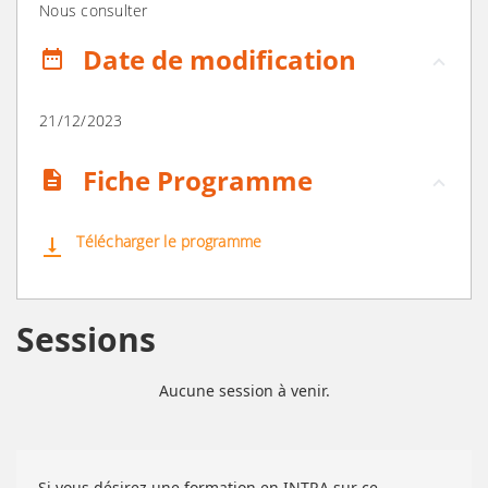
Nous consulter
Date de modification
date_range
21/12/2023
Fiche Programme
description
Télécharger le programme
vertical_align_bottom
Sessions
Aucune session à venir.
Si vous désirez une formation en INTRA sur ce