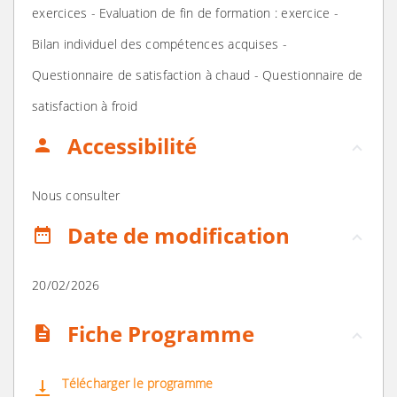
exercices - Evaluation de fin de formation : exercice -
Bilan individuel des compétences acquises -
Questionnaire de satisfaction à chaud - Questionnaire de
satisfaction à froid
Accessibilité
person
Nous consulter
Date de modification
date_range
20/02/2026
Fiche Programme
description
Télécharger le programme
vertical_align_bottom