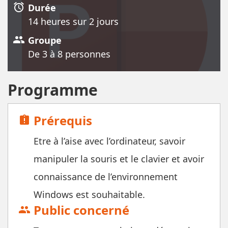
alarm
Durée
14 heure
s
sur 2 jour
s
group
Groupe
De 3 à 8 personnes
Programme
Prérequis
assignment_late
Etre à l’aise avec l’ordinateur, savoir
manipuler la souris et le clavier et avoir
connaissance de l’environnement
Windows est souhaitable.
Public concerné
group