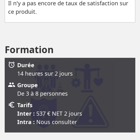
Il n'y a pas encore de taux de satisfaction sur
ce produit.
Formation
alarm
Durée
14 heure
s
sur 2 jour
s
group
Groupe
De 3 à 8 personnes
euro
Tarifs
Inter :
537
€ NET
2 jour
s
Intra :
Nous consulter