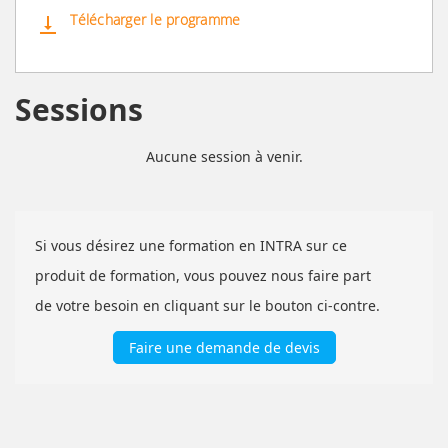
Télécharger le programme
vertical_align_bottom
Sessions
Aucune session à venir.
Si vous désirez une formation en INTRA sur ce
produit de formation, vous pouvez nous faire part
de votre besoin en cliquant sur le bouton ci-contre.
Faire une demande de devis