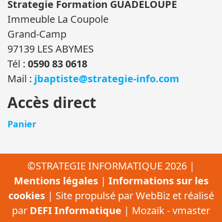
Strategie Formation GUADELOUPE
Immeuble La Coupole
Grand-Camp
97139 LES ABYMES
Tél :
0590 83 0618
Mail :
jbaptiste@strategie-info.com
Accès direct
Panier
©STRATEGIE INFORMATIQUE 2026 |
Mentions légales
|
Informations sur les
cookies
| Site propulsé par WebBiz et réalisé
par
DEFI Informatique
| Mozaïk - vmaster