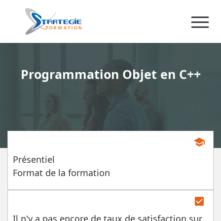
Programmation Objet en C++
school
Présentiel
Format de la formation
check_box
Il n'y a pas encore de taux de satisfaction sur