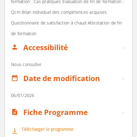
formation : Cas pratiques Evaluation de fin de formation :
Qcm Bilan individuel des compétences acquises
Questionnaire de satisfaction à chaud Attestation de fin
de formation
Accessibilité
person
Nous consulter
Date de modification
date_range
06/01/2026
Fiche Programme
description
Télécharger le programme
vertical_align_bottom