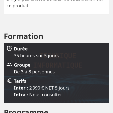
ce produit.
Formation
alarm
Durée
35 heure
s
sur 5 jour
s
group
Groupe
De 3 à 8 personnes
euro
Tarifs
Inter :
2 990
€ NET
5 jour
s
Intra :
Nous consulter
Programme