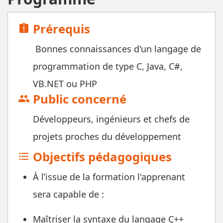
Prérequis
assignment_late
Bonnes connaissances d'un langage de
programmation de type C, Java, C#,
VB.NET ou PHP
Public concerné
group
Développeurs, ingénieurs et chefs de
projets proches du développement
Objectifs pédagogiques
format_list_bulleted
À l’issue de la formation l'apprenant
sera capable de :
Maîtriser la syntaxe du langage C++