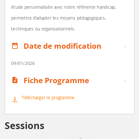
étude personnalisée avec notre référente handicap,
permettra d’adapter les moyens pédagogiques,
techniques ou organisationnels.
Date de modification
date_range
09/01/2026
Fiche Programme
description
Télécharger le programme
vertical_align_bottom
Sessions