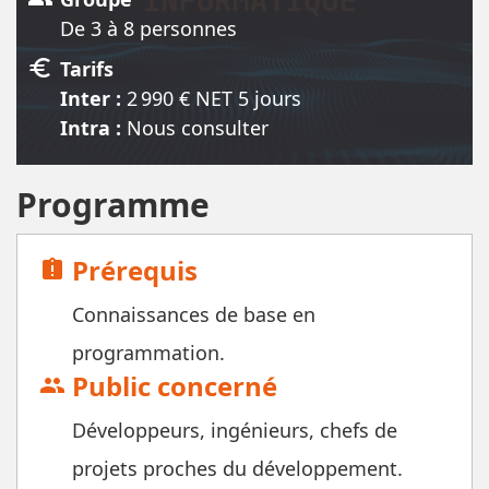
De 3 à 8 personnes
euro
Tarifs
Inter :
2 990
€ NET
5 jour
s
Intra :
Nous consulter
Programme
Prérequis
assignment_late
Connaissances de base en
programmation.
Public concerné
group
Développeurs, ingénieurs, chefs de
projets proches du développement.