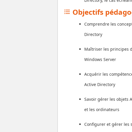
Directory, le cas échéant
Objectifs pédag
format_list_bulleted
Comprendre les concept
Directory
Maîtriser les principes 
Windows Server
Acquérir les compétenc
Active Directory
Savoir gérer les objets A
et les ordinateurs
Configurer et gérer les 