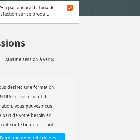
check_box
n'y a pas encore de taux de
isfaction sur ce produit.
ssions
Aucune session à venir.
vous désirez une formation
INTRA sur ce produit de
mation, vous pouvez nous
e part de votre besoin en
uant sur le bouton ci-contre.
Faire une demande de devis