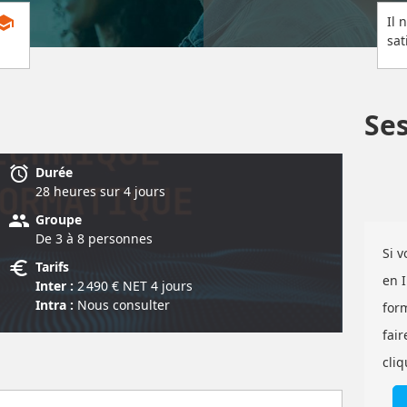
chool
Il 
sat
Se
alarm
Durée
28 heure
s
sur 4 jour
s
group
Groupe
De 3 à 8 personnes
Si 
euro
Tarifs
en 
Inter :
2 490
€ NET
4 jour
s
Intra :
Nous consulter
for
fair
cliq