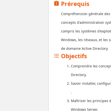
Prérequis
assignment_late
Compréhension générale des
concepts d'administration sys
compris les systèmes d'exploi
Windows, les réseaux, et les s
de domaine Active Directory.
Objectifs
format_list_bulleted
Comprendre les concept
Directory.
Savoir installer, confi
.
Maîtriser les principes 
Windows Server.