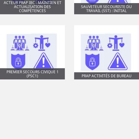
ACTEUR PRAP IBC : MAINTIEN ET
ACTUALISATION DES
SAUVETEUR SECOURISTE DU
COMPÉTENCES
TRAVAIL (SST) : INITIAL
PREMIER SECOURS CIVIQUE 1
(PSC1)
PRAP ACTIVITÉS DE BUREAU