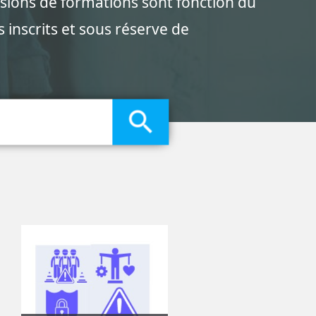
ssions de formations sont fonction du
 inscrits et sous réserve de
search