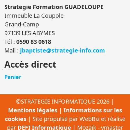
Strategie Formation GUADELOUPE
Immeuble La Coupole
Grand-Camp
97139 LES ABYMES
Tél :
0590 83 0618
Mail :
jbaptiste@strategie-info.com
Accès direct
Panier
©STRATEGIE INFORMATIQUE 2026 |
Mentions légales
|
Informations sur les
cookies
| Site propulsé par WebBiz et réalisé
par
DEFI Informatique
| Mozaïk - vmaster